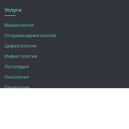
Услуги
Маммология
Оториноларингология
Цефалгология
Инфектология
Логопедия
Онкология
Педиатрия
Нефрология
Офтальмология
УЗИ
Неврология