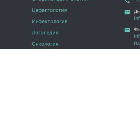
Цефалгология
Ди
in
Инфектология
Фи
Логопедия
in
ru
Онкология
Ал
Педиатрия
12
Нефрология
Офтальмология
УЗИ
Неврология
Анализы
Граф
Терапия
Эндокринология