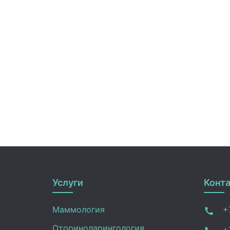
Услуги
Конт
Маммология
+7
Оториноларингология
+7