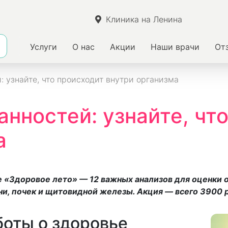
Клиника на Ленина
Услуги
О нас
Акции
Наши врачи
От
 узнайте, что происходит внутри организма
анностей: узнайте, чт
а
«Здоровое лето» — 12 важных анализов для оценки о
ни, почек и щитовидной железы. Акция — всего 3900 
боты о здоровье