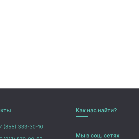
акты
Как нас найти?
 (855) 333-30-10
Мы в соц. сетях
 (917) 870-00-60