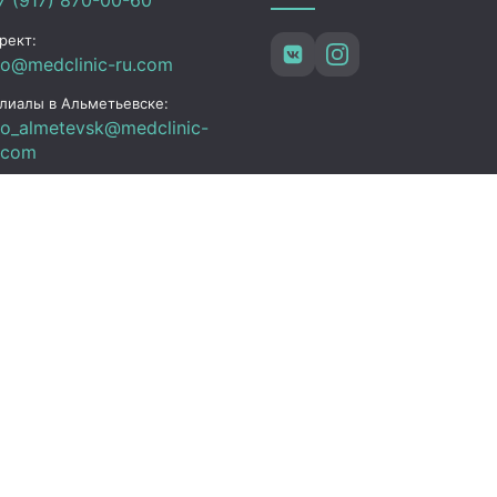
рект:
fo@medclinic-ru.com
лиалы в Альметьевске:
fo_almetevsk@medclinic-
.com
ьметьевск , ул. Ленина,
3
ик работы