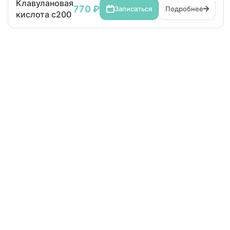
Клавулановая
770 ₽
Записаться
Подробнее
кислота c200