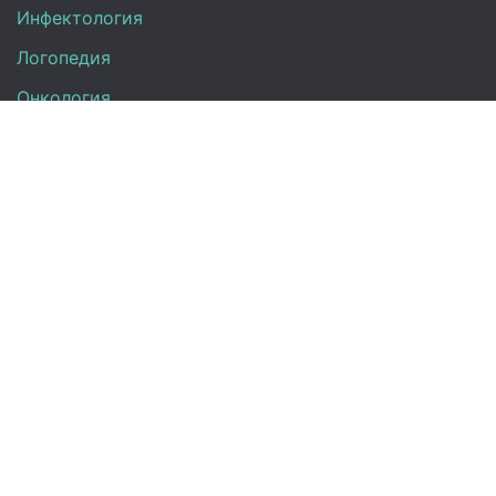
Инфектология
Логопедия
Онкология
Педиатрия
Нефрология
Офтальмология
УЗИ
Неврология
Анализы
Терапия
Эндокринология
Кардиология