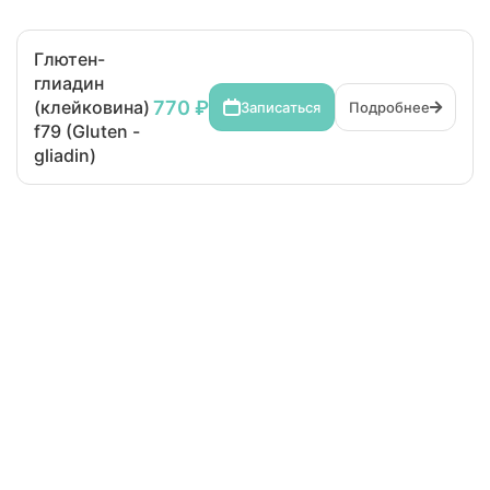
Глютен-
глиадин
770 ₽
(клейковина)
Записаться
Подробнее
f79 (Gluten -
gliadin)