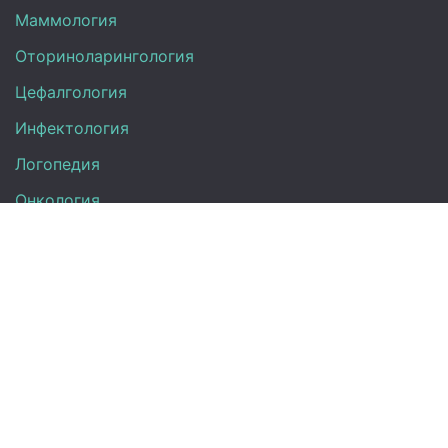
Маммология
Оториноларингология
Цефалгология
Инфектология
Логопедия
Онкология
Педиатрия
Нефрология
Офтальмология
УЗИ
Неврология
Анализы