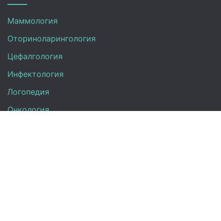
Маммология
Оториноларингология
Цефалгология
Инфектология
Логопедия
Онкология
Педиатрия
Нефрология
Офтальмология
УЗИ
Неврология
Анализы