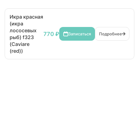
Икра красная
(икра
лососевых
770 ₽
Записаться
Подробнее
рыб) f323
(Caviare
(red))