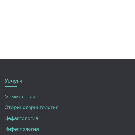
Услуги
Маммология
Оториноларингология
Цефалгология
Инфектология