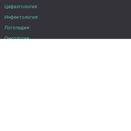
Цефалгология
Инфектология
Логопедия
Онкология
Педиатрия
Нефрология
Офтальмология
УЗИ
Неврология
Анализы
Терапия
Эндокринология