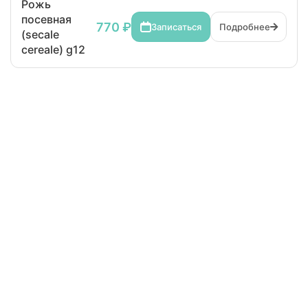
Рожь
посевная
770 ₽
Записаться
Подробнее
(secale
cereale) g12