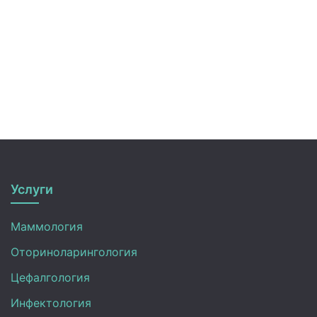
Услуги
Маммология
Оториноларингология
Цефалгология
Инфектология