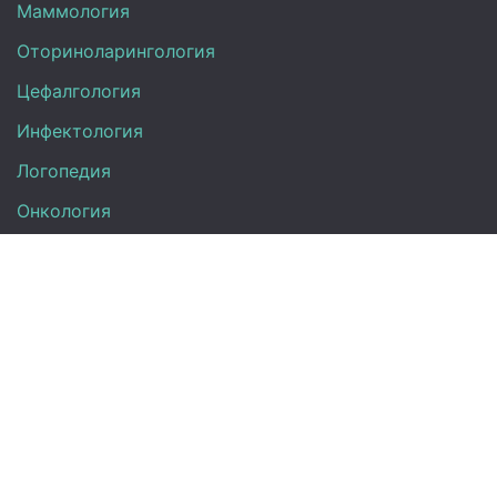
Маммология
Оториноларингология
Цефалгология
Инфектология
Логопедия
Онкология
Педиатрия
Нефрология
Офтальмология
УЗИ
Неврология
Анализы
Терапия