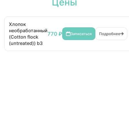
Цены
Хлопок
необработанный
770 ₽
Записаться
Подробнее
(Cotton flock
(untreated)) b3