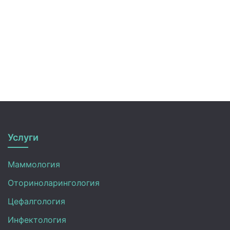
Услуги
Маммология
Оториноларингология
Цефалгология
Инфектология