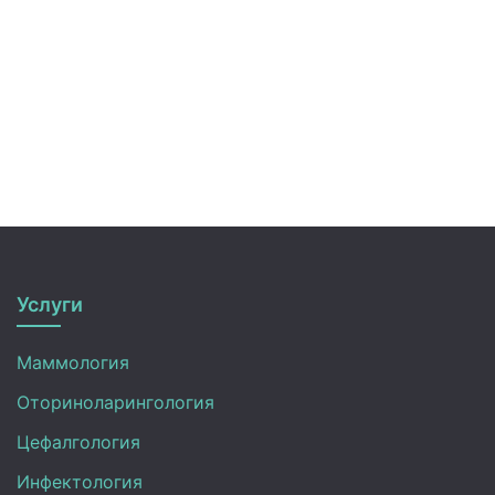
Услуги
Маммология
Оториноларингология
Цефалгология
Инфектология