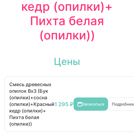
кедр (опилки)+
Пихта белая
(опилки))
Цены
Смесь древесных
опилок Bx3 (Бук
(опилки)+сосна
1 295 ₽
(опилки)+Красный
Записаться
Подробнее
кедр (опилки)+
Пихта белая
(опилки))