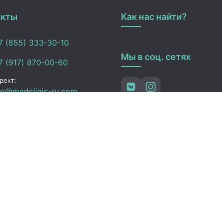
акты
Как нас найти?
 (855) 333-30-10
Мы в соц. сетях
 (917) 870-00-60
рект:
fo@medclinic-ru.com
лиалы в Альметьевске:
fo_almetevsk@medclinic-
.com
ьметьевск , ул. Ленина,
3