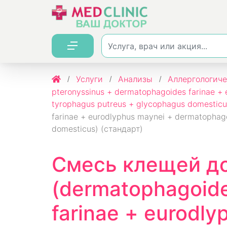
Услуги
Анализы
Аллергологиче
pteronyssinus + dermatophagoides farinae + 
tyrophagus putreus + glycophagus domesticu
farinae + eurodlyphus maynei + dermatophago
domesticus) (стандарт)
Смесь клещей д
(dermatophagoide
farinae + eurodl