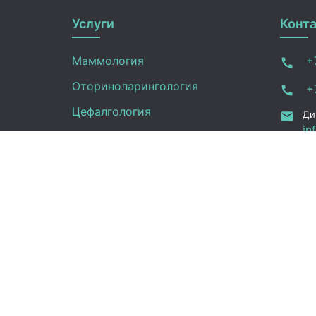
Услуги
Конт
Маммология
+7
Оториноларингология
+7
Цефалгология
Ди
in
Инфектология
Фи
Логопедия
in
ru
Онкология
Ал
Педиатрия
12
Нефрология
Офтальмология
УЗИ
Неврология