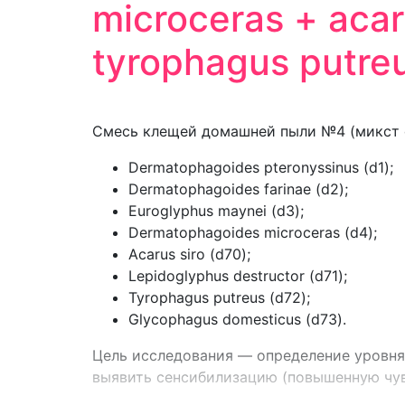
microceras + acar
tyrophagus putre
Смесь клещей домашней пыли №4 (микст d
Dermatophagoides pteronyssinus (d1);
Dermatophagoides farinae (d2);
Euroglyphus maynei (d3);
Dermatophagoides microceras (d4);
Acarus siro (d70);
Lepidoglyphus destructor (d71);
Tyrophagus putreus (d72);
Glycophagus domesticus (d73).
Цель исследования — определение уровня 
выявить сенсибилизацию (повышенную чув