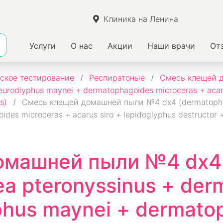
Клиника на Ленина
Услуги
О нас
Акции
Наши врачи
От
ское тестирование
Респиратоные
Смесь клещей 
eurodlyphus maynei + dermatophagoides microceras + acaru
s)
Смесь клещей домашней пыли №4 dx4 (dermatophag
ides microceras + acarus siro + lepidoglyphus destructor
омашней пыли №4 dx4
a pteronyssinus + der
yphus maynei + dermato