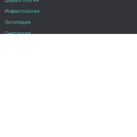
Цефалгология
Инфектология
Логопедия
Онкология
Педиатрия
Нефрология
Офтальмология
УЗИ
Неврология
Анализы
Терапия
Эндокринология
Кардиология