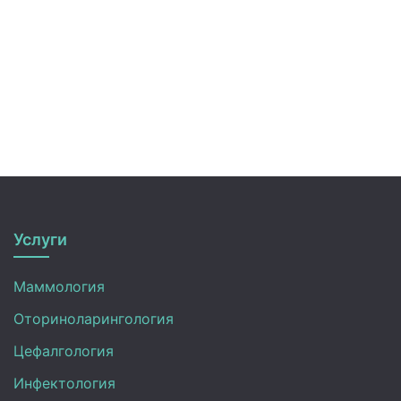
Услуги
Маммология
Оториноларингология
Цефалгология
Инфектология