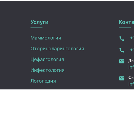
Услуги
Конт
Маммология
+7
Оториноларингология
+7
Цефалгология
Ди
in
Инфектология
Фи
Логопедия
in
ru
Онкология
Ал
Педиатрия
12
Нефрология
Офтальмология