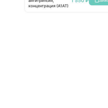
1 550 ₽
антитрипсин,
Запис
концентрация (А1АТ)