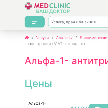
Услуги
Анализы
Биохимически
концентрация (А1АТ) (стандарт)
Альфа-1- антитр
Цены
Альфа-1-