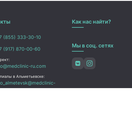
акты
Как нас найти?
 (855) 333-30-10
Мы в соц. сетях
 (917) 870-00-60
рект:
fo@medclinic-ru.com
лиалы в Альметьевске:
fo_almetevsk@medclinic-
.com
ьметьевск , ул. Ленина,
3