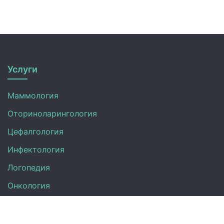
Услуги
Маммология
Оториноларингология
Цефалгология
Инфектология
Логопедия
Онкология
Педиатрия
Нефрология