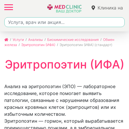
Клиника на
Ленина
Услуги
Анализы
Биохимические исследования
Обмен
железа
Эритропоэтин (ИФА)
Эритропоэтин (ИФА) (стандарт)
Эритропоэтин (ИФА)
Анализ на эритропоэтин (ЭПО) — лабораторное
исследование, которое помогает выявить
патологии, связанные с нарушением образования
красных кровяных клеток (эритроцитов) или их
избыточным количеством.
Эритропоэтин — гормон, который вырабатывается
преимущественно почками, а в эмбриональном