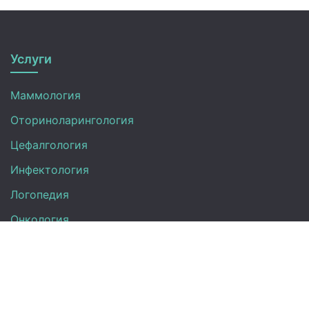
Услуги
Маммология
Оториноларингология
Цефалгология
Инфектология
Логопедия
Онкология
Педиатрия
Нефрология
Офтальмология