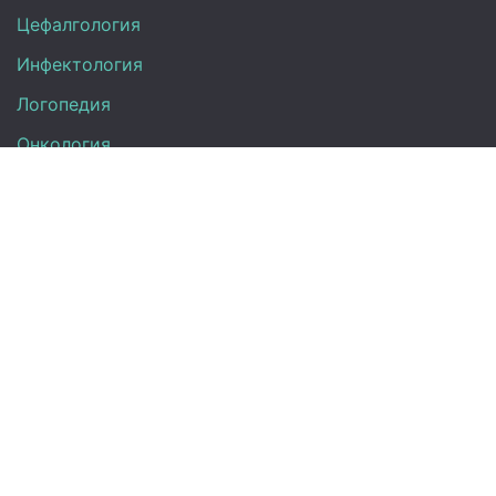
Цефалгология
Инфектология
Логопедия
Онкология
Педиатрия
Нефрология
Офтальмология
УЗИ
Неврология
Анализы
Терапия
Эндокринология