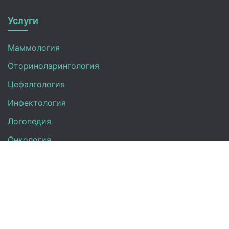
Услуги
Маммология
Оториноларингология
Цефалгология
Инфектология
Логопедия
Онкология
Педиатрия
Нефрология
Офтальмология
УЗИ