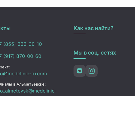
акты
Как нас найти?
 (855) 333-30-10
Мы в соц. сетях
 (917) 870-00-60
рект:
fo@medclinic-ru.com
лиалы в Альметьевске:
fo_almetevsk@medclinic-
.com
ьметьевск , ул. Ленина,
3