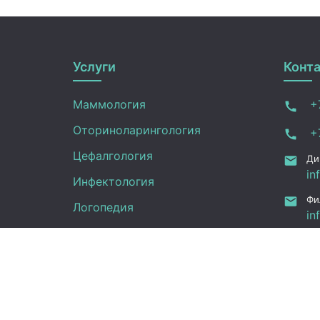
Услуги
Конт
Маммология
+7
Оториноларингология
+7
Цефалгология
Ди
in
Инфектология
Фи
Логопедия
in
ru
Онкология
Ал
Педиатрия
12
Нефрология
Офтальмология