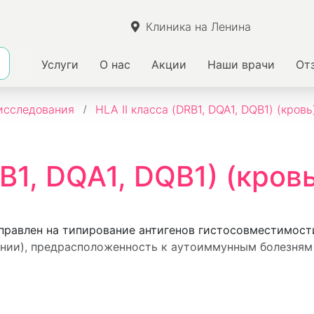
Клиника на Ленина
Услуги
О нас
Акции
Наши врачи
От
исследования
HLA II класса (DRB1, DQA1, DQB1) (кровь
B1, DQA1, DQB1) (кровь
направлен на типирование антигенов гистосовместимост
нии), предрасположенность к аутоиммунным болезням 