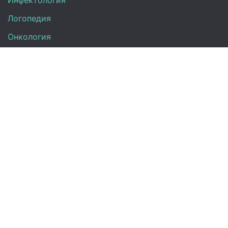
Инфектология
Логопедия
Онкология
Педиатрия
Нефрология
Офтальмология
УЗИ
Неврология
Анализы
Терапия
Эндокринология
Кардиология
Гинекология