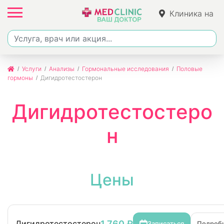
Клиника на
Ленина
Услуги
Анализы
Гормональные исследования
Половые
гормоны
Дигидротестостерон
Дигидротестостеро
н
Цены
1 760 ₽
Дигидротестостерон
Записаться
Подроб