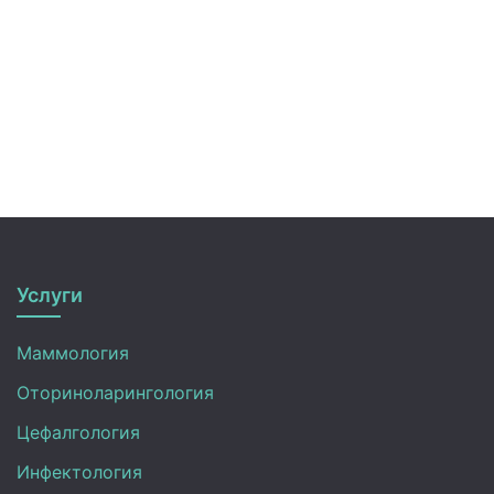
Услуги
Маммология
Оториноларингология
Цефалгология
Инфектология