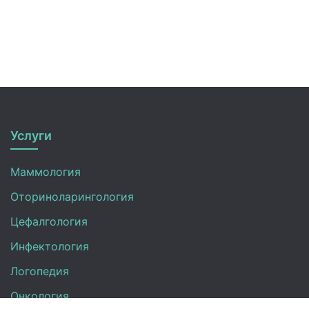
Услуги
Маммология
Оториноларингология
Цефалгология
Инфектология
Логопедия
Онкология