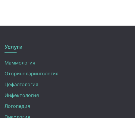
Услуги
Маммология
Оториноларингология
Цефалгология
Инфектология
Логопедия
Онкология
Педиатрия