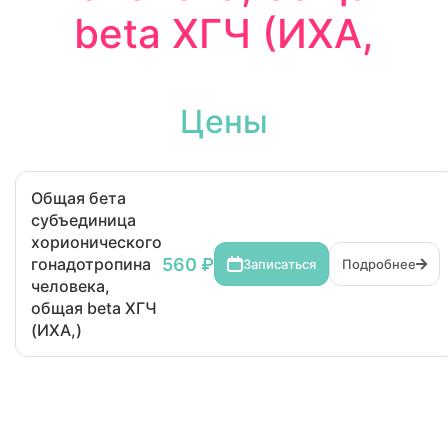
beta ХГЧ (ИХА,
Цены
Общая бета
субъединица
хорионического
560 ₽
гонадотропина
Записаться
Подробнее
человека,
общая beta ХГЧ
(ИХА,)