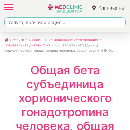
Клиника на
Ленина
Услуги
Анализы
Гормональные исследования
Пренатальная диагностика
Общая бета субъединица
хорионического гонадотропина человека, общая beta ХГЧ (ИХА,
Общая бета
субъединица
хорионического
гонадотропина
человека, общая