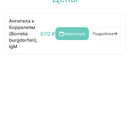
Антитела к
боррелиям
670 ₽
(Borrelia
Записаться
Подробнее
burgdorferi),
IgM