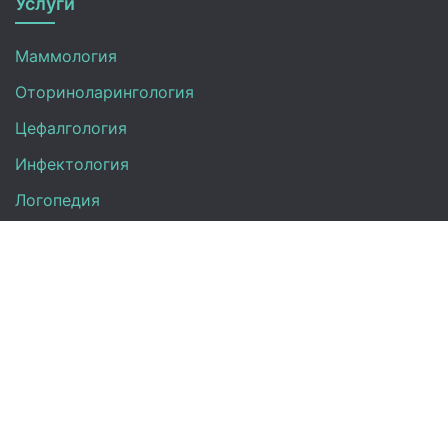
Услуги
Маммология
Оториноларингология
Цефалгология
Инфектология
Логопедия
Онкология
Педиатрия
Нефрология
Офтальмология
УЗИ
Неврология