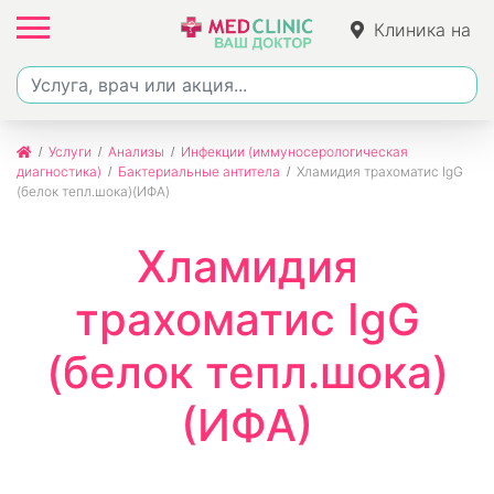
Клиника на
Ленина
Услуги
Анализы
Инфекции (иммуносерологическая
диагностика)
Бактериальные антитела
Хламидия трахоматис IgG
(белок тепл.шока)(ИФА)
Хламидия
трахоматис IgG
(белок тепл.шока)
(ИФА)