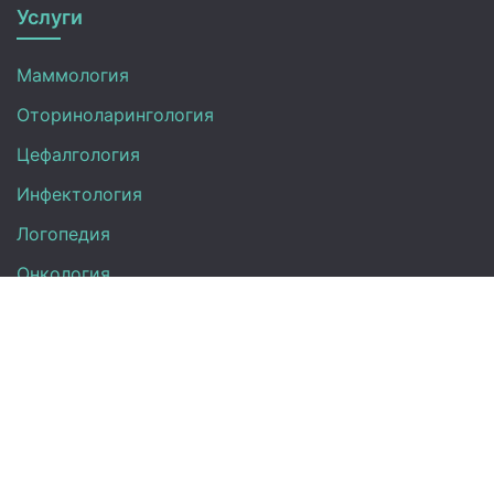
Услуги
Маммология
Оториноларингология
Цефалгология
Инфектология
Логопедия
Онкология
Педиатрия
Нефрология
Офтальмология
УЗИ
Неврология