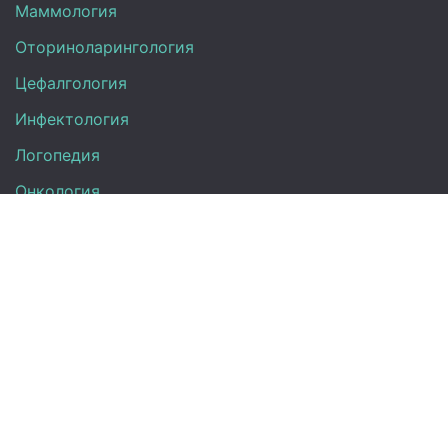
Маммология
Оториноларингология
Цефалгология
Инфектология
Логопедия
Онкология
Педиатрия
Нефрология
Офтальмология
УЗИ
Неврология
Анализы
Терапия