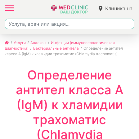
Клиника на
Ленина
Услуги
Анализы
Инфекции (иммуносерологическая
диагностика)
Бактериальные антитела
Определение антител
класса A (IgМ) к хламидии трахоматис (Chlamydia trachomatis)
Определение
антител класса A
(IgМ) к хламидии
трахоматис
(Chlamydia