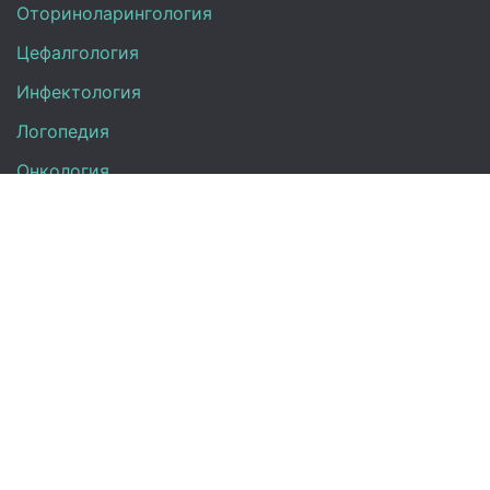
Оториноларингология
Цефалгология
Инфектология
Логопедия
Онкология
Педиатрия
Нефрология
Офтальмология
УЗИ
Неврология
Анализы
Терапия
Эндокринология