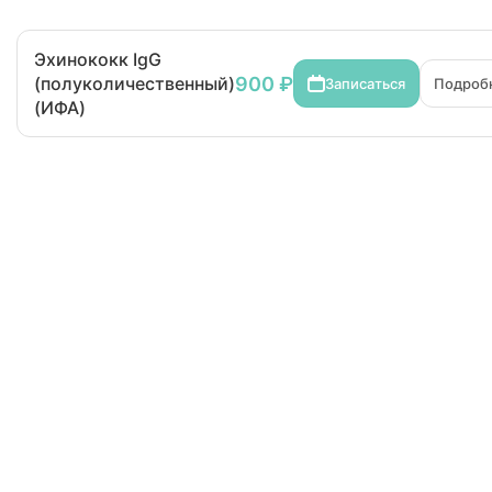
Эхинококк IgG
900 ₽
(полуколичественный)
Записаться
Подроб
(ИФА)