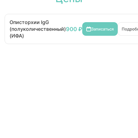
Описторхии IgG
900 ₽
(полуколичественный)
Записаться
Подроб
(ИФА)