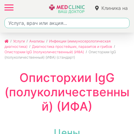
Клиника на
Ленина
Услуги
Анализы
Инфекции (иммуносерологическая
диагностика)
Диагностика простейших, паразитов и грибов
Описторхии IgG (полуколичественный) (ИФА)
Описторхии IgG
(полуколичественный) (ИФА) (стандарт)
Описторхии IgG
(полуколичественны
й) (ИФА)
Цены