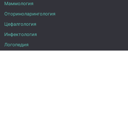
Маммология
Оториноларингология
Цефалгология
Инфектология
Логопедия
Онкология
Педиатрия
Нефрология
Офтальмология
УЗИ
Неврология
Анализы
Терапия