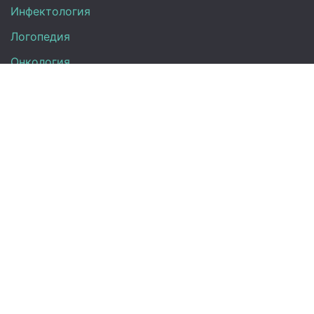
Инфектология
Логопедия
Онкология
Педиатрия
Нефрология
Офтальмология
УЗИ
Неврология
Анализы
Терапия
Эндокринология
Кардиология