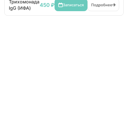
Трихомонада
450 ₽
Записаться
Подробнее
IgG (ИФА)