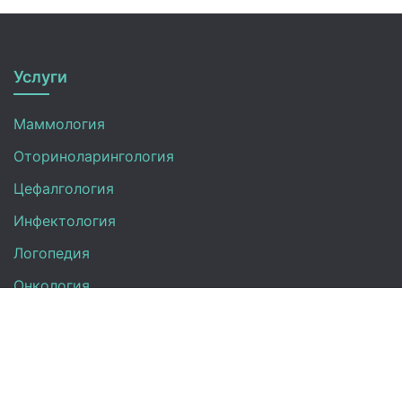
Услуги
Маммология
Оториноларингология
Цефалгология
Инфектология
Логопедия
Онкология
Педиатрия
Нефрология
Офтальмология