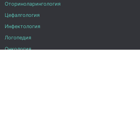
Оториноларингология
Цефалгология
Инфектология
Логопедия
Онкология
Педиатрия
Нефрология
Офтальмология
УЗИ
Неврология
Анализы
Терапия
Эндокринология