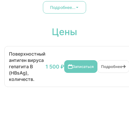
Подробнее...
Цены
Поверхностный
антиген вируса
1 500 ₽
гепатита В
Записаться
Подробнее
(HBsAg),
количеств.