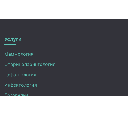
Услуги
Маммология
Оториноларингология
Цефалгология
Инфектология
Логопедия
Онкология
Педиатрия
Нефрология