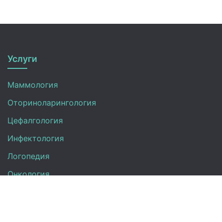
Услуги
Маммология
Оториноларингология
Цефалгология
Инфектология
Логопедия
Онкология
Педиатрия
Нефрология