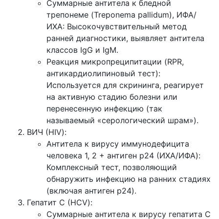
Суммарные антитела к бледной
трепонеме (Treponema pallidum), ИФА/
ИХА: Высокочувствительный метод
ранней диагностики, выявляет антитела
классов IgG и IgM.
Реакция микропреципитации (RPR,
антикардиолипиновый тест):
Используется для скрининга, реагирует
на активную стадию болезни или
перенесенную инфекцию (так
называемый «серологический шрам»).
ВИЧ (HIV):
Антитела к вирусу иммунодефицита
человека 1, 2 + антиген p24 (ИХА/ИФА):
Комплексный тест, позволяющий
обнаружить инфекцию на ранних стадиях
(включая антиген p24).
Гепатит С (HCV):
Суммарные антитела к вирусу гепатита С