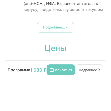
(anti-HCV), ИФА: Выявляет антитела к
вирусу, свидетельствующие о текущем
или перенесенном заболевании.
Гепатит В (HBV):
Поверхностный антиген вируса гепатита
Подробнее...
В (HBsAg), ИХА: Так называемый
«австралийский антиген», основной
маркер инфицирования гепатитом В
Цены
(выявляется на 3-6 неделе после
заражения).
1 680 ₽
Программа
Записаться
Подробнее