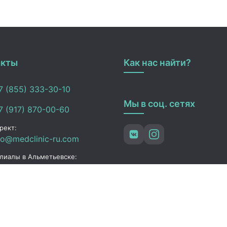
акты
Как нас найти?
 (855) 333-30-10
Мы в соц. сетях
 (917) 870-00-60
рект:
fo@medclinic-ru.com
лиалы в Альметьевске:
fo_almetevsk@medclinic-
.com
ьметьевск , ул. Ленина,
3