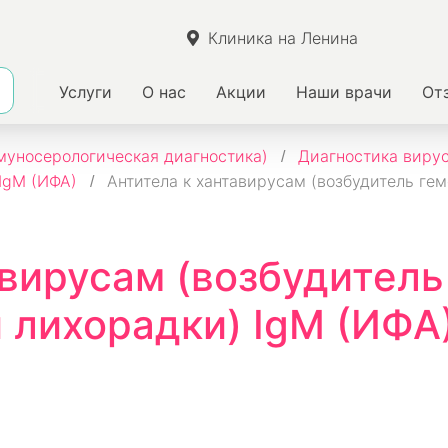
Клиника на Ленина
Услуги
О нас
Акции
Наши врачи
От
уносерологическая диагностика)
Диагностика виру
IgМ (ИФА)
Антитела к хантавирусам (возбудитель ге
авирусам (возбудитель
 лихорадки) IgМ (ИФА