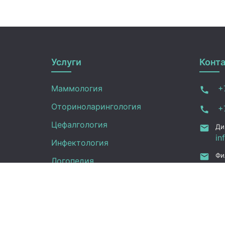
Услуги
Конт
Маммология
+7
Оториноларингология
+7
Цефалгология
Ди
in
Инфектология
Фи
Логопедия
in
ru
Онкология
Ал
Педиатрия
12
Нефрология