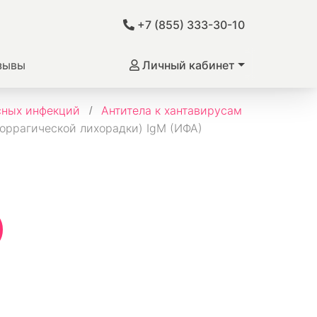
+7 (855) 333-30-10
зывы
Личный кабинет
сных инфекций
Антитела к хантавирусам
моррагической лихорадки) IgМ (ИФА)
)