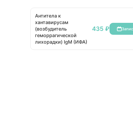
Антитела к
хантавирусам
435 ₽
(возбудитель
Запис
геморрагической
лихорадки) IgМ (ИФА)