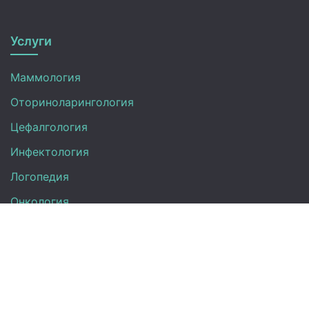
Услуги
Маммология
Оториноларингология
Цефалгология
Инфектология
Логопедия
Онкология
Педиатрия
Нефрология
Офтальмология
УЗИ