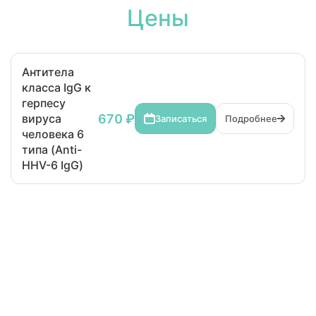
Цены
Антитела
класса IgG к
герпесу
670 ₽
вируса
Записаться
Подробнее
человека 6
типа (Anti-
HHV-6 IgG)