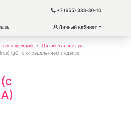
+7 (855) 333-30-10
зывы
Личный кабинет
сных инфекций
Цитомегаловирус
rus) IgG (с определением индекса
(с
ФА)