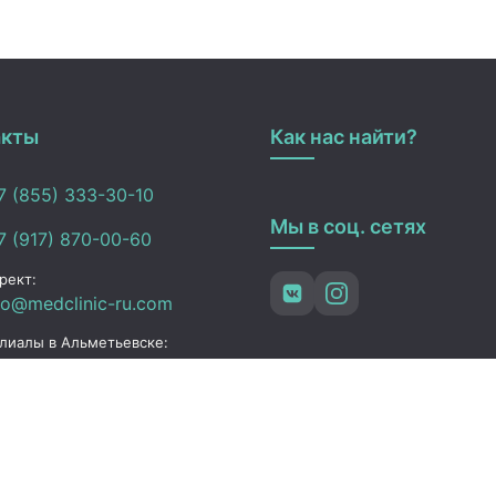
акты
Как нас найти?
 (855) 333-30-10
Мы в соц. сетях
 (917) 870-00-60
рект:
fo@medclinic-ru.com
лиалы в Альметьевске:
fo_almetevsk@medclinic-
.com
ьметьевск , ул. Ленина,
3