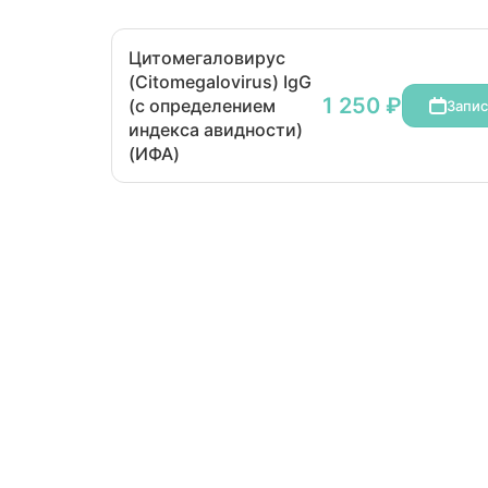
Цитомегаловирус
(Citomegalovirus) IgG
1 250 ₽
(с определением
Запис
индекса авидности)
(ИФА)