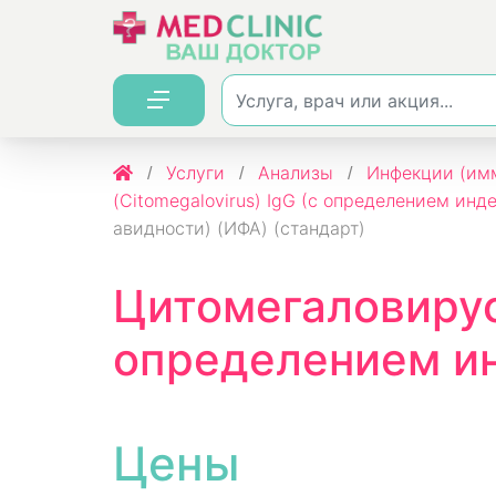
Услуги
Анализы
Инфекции (имм
(Citomegalovirus) IgG (с определением инд
авидности) (ИФА) (стандарт)
Цитомегаловирус 
определением ин
Цены