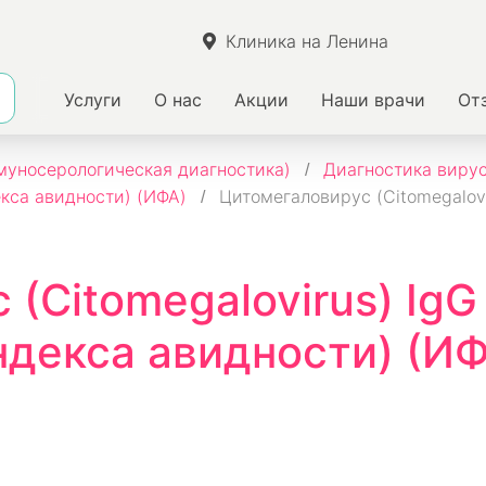
Клиника на Ленина
Услуги
О нас
Акции
Наши врачи
От
уносерологическая диагностика)
Диагностика виру
екса авидности) (ИФА)
Цитомегаловирус (Citomegalovi
(Citomegalovirus) IgG 
декса авидности) (И