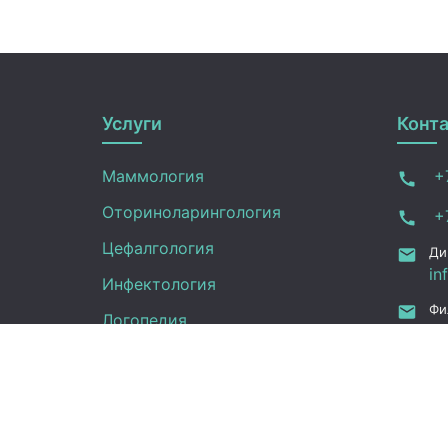
Услуги
Конт
Маммология
+7
Оториноларингология
+7
Цефалгология
Ди
in
Инфектология
Фи
Логопедия
in
ru
Онкология
Ал
Педиатрия
12
Нефрология