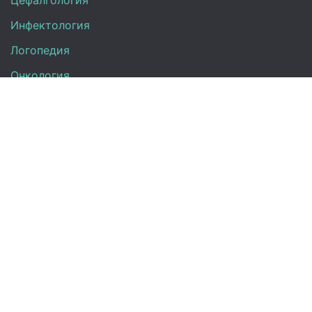
Цефалгология
Инфектология
Логопедия
Онкология
Педиатрия
Нефрология
Офтальмология
УЗИ
Неврология
Анализы
Терапия
Эндокринология
Кардиология