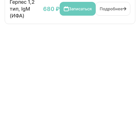
Герпес 1,2
680 ₽
тип, IgM
Записаться
Подробнее
(ИФА)