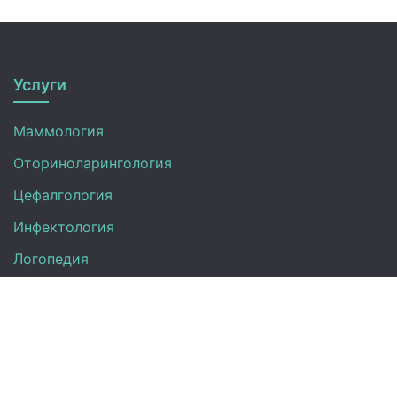
Услуги
Маммология
Оториноларингология
Цефалгология
Инфектология
Логопедия
Онкология
Педиатрия
Нефрология
Офтальмология