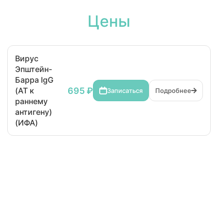
Цены
Вирус
Эпштейн-
Барра IgG
695 ₽
(АТ к
Записаться
Подробнее
раннему
антигену)
(ИФА)