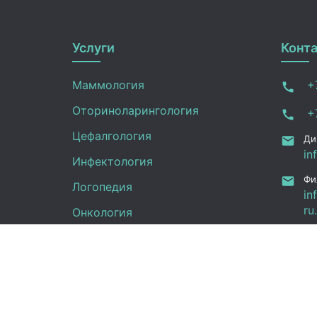
Услуги
Конт
Маммология
+7
Оториноларингология
+7
Цефалгология
Ди
in
Инфектология
Фи
Логопедия
in
ru
Онкология
Ал
Педиатрия
12
Нефрология
Офтальмология
УЗИ