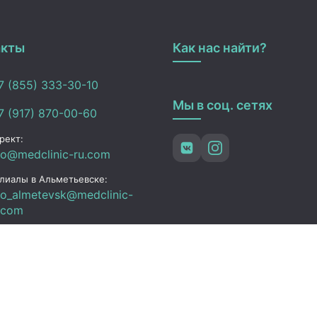
акты
Как нас найти?
 (855) 333-30-10
Мы в соц. сетях
 (917) 870-00-60
рект:
fo@medclinic-ru.com
лиалы в Альметьевске:
fo_almetevsk@medclinic-
.com
ьметьевск , ул. Ленина,
3