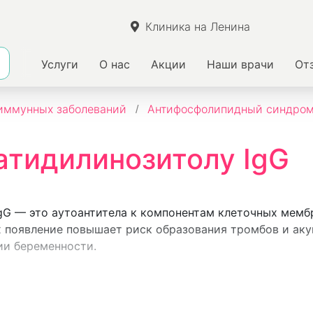
Клиника на Ленина
Услуги
О нас
Акции
Наши врачи
От
иммунных заболеваний
Антифосфолипидный синдро
атидилинозитолу IgG
IgG — это аутоантитела к компонентам клеточных мем
х появление повышает риск образования тромбов и ак
ии беременности.