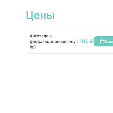
Цены
Антитела к
1 100 ₽
фосфатидилинозитолу
Запи
IgG