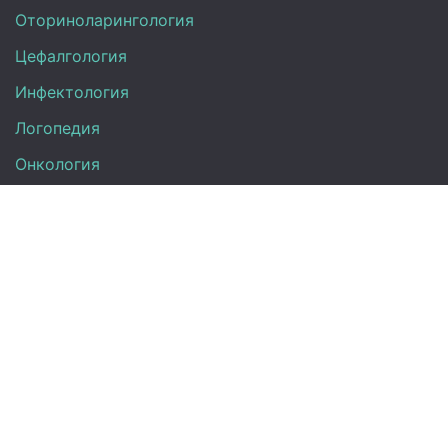
Оториноларингология
Цефалгология
Инфектология
Логопедия
Онкология
Педиатрия
Нефрология
Офтальмология
УЗИ
Неврология
Анализы
Терапия