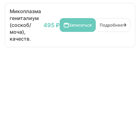
Микоплазма
гениталиум
495 ₽
(соскоб/
Записаться
Подробнее
моча),
качеств.