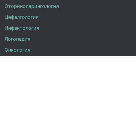
Оториноларингология
Цефалгология
Инфектология
Логопедия
Онкология
Педиатрия
Нефрология
Офтальмология
УЗИ
Неврология
Анализы
Терапия