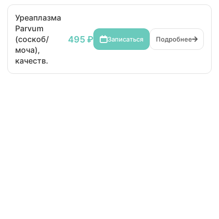
Уреаплазма
Parvum
495 ₽
(соскоб/
Записаться
Подробнее
моча),
качеств.