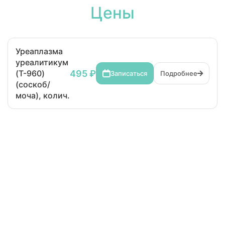
Цены
Уреаплазма
уреалитикум
495 ₽
(T-960)
Записаться
Подробнее
(соскоб/
моча), колич.