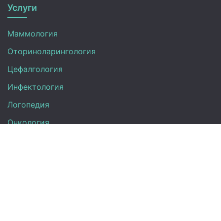
Услуги
Маммология
Оториноларингология
Цефалгология
Инфектология
Логопедия
Онкология
Педиатрия
Нефрология
Офтальмология
УЗИ
Неврология