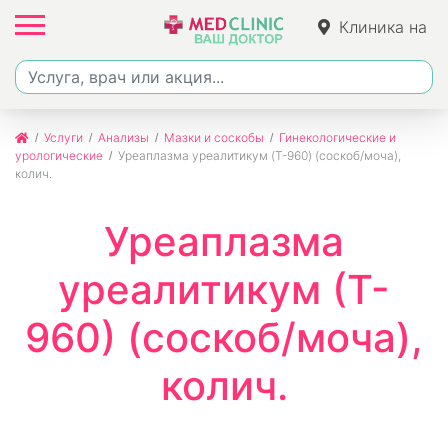
Клиника на
Ленина
Услуги
Анализы
Мазки и соскобы
Гинекологические и
урологические
Уреаплазма уреалитикум (T-960) (соскоб/моча),
колич.
Уреаплазма
уреалитикум (T-
960) (соскоб/моча),
колич.