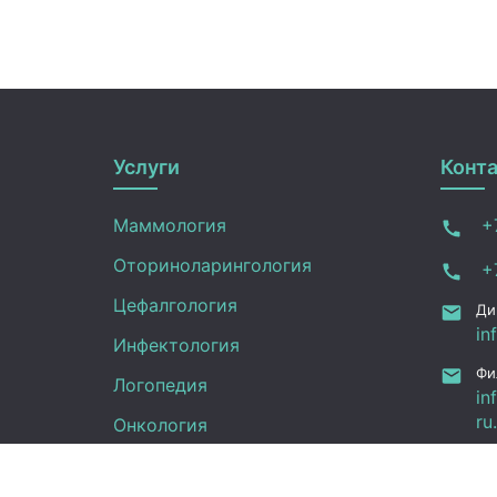
Услуги
Конт
Маммология
+7
Оториноларингология
+7
Цефалгология
Ди
in
Инфектология
Фи
Логопедия
in
ru
Онкология
Ал
Педиатрия
12