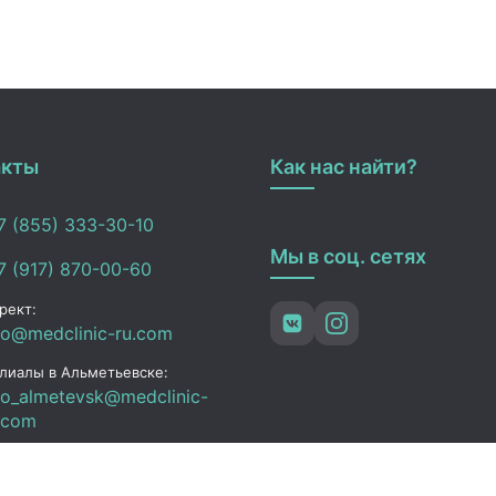
акты
Как нас найти?
 (855) 333-30-10
Мы в соц. сетях
 (917) 870-00-60
рект:
fo@medclinic-ru.com
лиалы в Альметьевске:
fo_almetevsk@medclinic-
.com
ьметьевск , ул. Ленина,
3