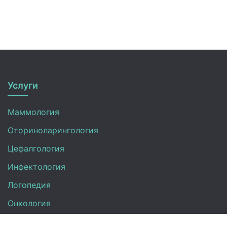
Услуги
Маммология
Оториноларингология
Цефалгология
Инфектология
Логопедия
Онкология
Педиатрия