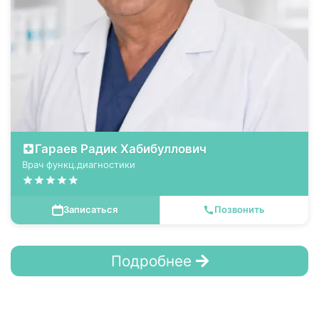
Гараев Радик Хабибуллович
Врач функц.диагностики
Записаться
Позвонить
Подробнее