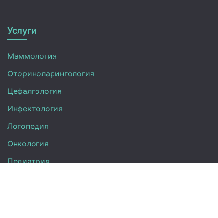
Услуги
Маммология
Оториноларингология
Цефалгология
Инфектология
Логопедия
Онкология
Педиатрия
Нефрология
Офтальмология
УЗИ