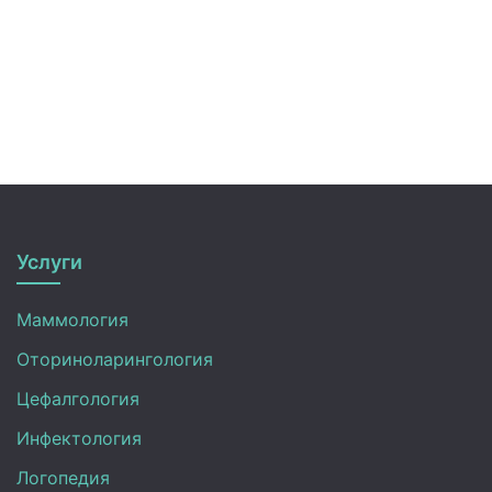
Услуги
Маммология
Оториноларингология
Цефалгология
Инфектология
Логопедия