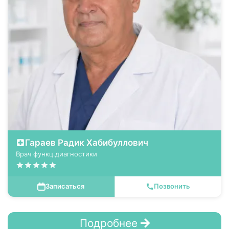
Гараев Радик Хабибуллович
Врач функц.диагностики
Записаться
Позвонить
Подробнее