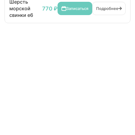
Шерсть
770 ₽
морской
Записаться
Подробнее
свинки e6