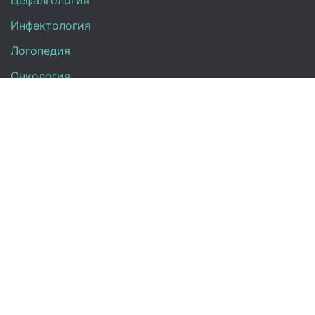
Цефалгология
Инфектология
Логопедия
Онкология
Педиатрия
Нефрология
Офтальмология
УЗИ
Неврология
Анализы
Терапия
Эндокринология
Кардиология