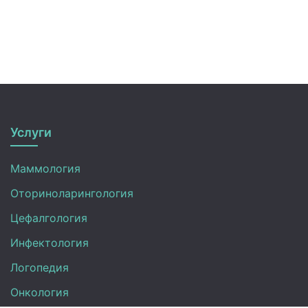
Услуги
Маммология
Оториноларингология
Цефалгология
Инфектология
Логопедия
Онкология