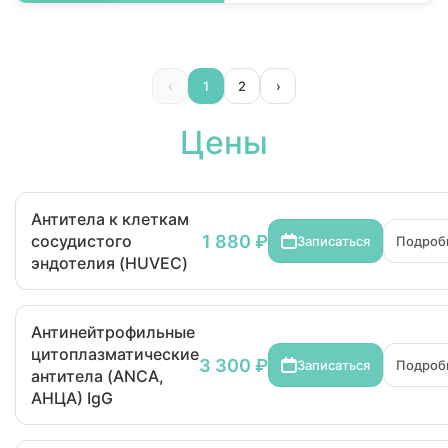
‹
1
2
›
Цены
Антитела к клеткам
1 880 ₽
сосудистого
Записаться
Подроб
эндотелия (HUVEC)
Антинейтрофильные
цитоплазматические
3 300 ₽
Записаться
Подроб
антитела (ANCA,
АНЦА) IgG