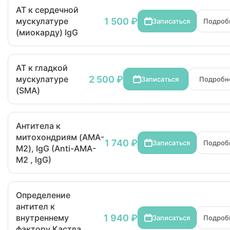
АТ к сердечной
1 500 ₽
мускулатуре
Записаться
Подроб
(миокарду) IgG
АТ к гладкой
2 500 ₽
мускулатуре
Записаться
Подробн
(SMA)
Антитела к
митохондриям (AMA-
1 740 ₽
Записаться
Подроб
M2), IgG (Anti-AMA-
M2 , IgG)
Определение
антител к
1 940 ₽
внутреннему
Записаться
Подроб
фактору Кастла