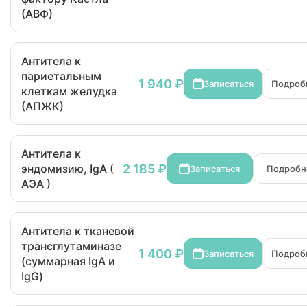
(АВФ)
Антитела к
париетальным
1 940 ₽
Записаться
Подроб
клеткам желудка
(АПЖК)
Антитела к
2 185 ₽
эндомизию, IgA (
Записаться
Подробн
AЭA )
Антитела к тканевой
трансглутаминазе
1 400 ₽
Записаться
Подроб
(суммарная IgA и
IgG)