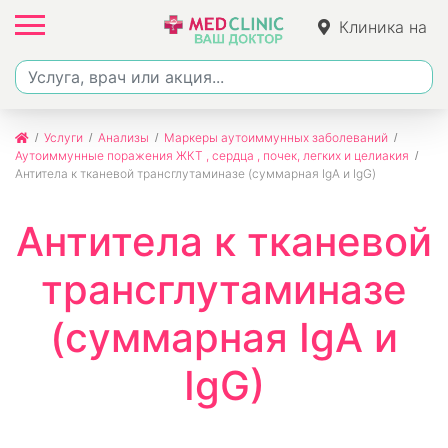
Клиника на
Ленина
Услуги
Анализы
Маркеры аутоиммунных заболеваний
Аутоиммунные поражения ЖКТ , сердца , почек, легких и целиакия
Антитела к тканевой трансглутаминазе (суммарная IgA и IgG)
Антитела к тканевой
трансглутаминазе
(суммарная IgA и
IgG)