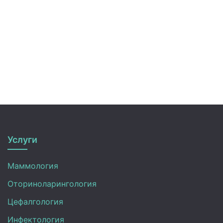
Услуги
Маммология
Оториноларингология
Цефалгология
Инфектология